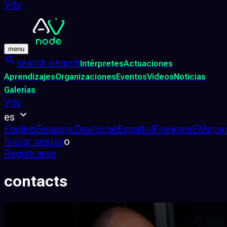
Vjtv
menu
search.search
Intérpretes
Actuaciones
Aprendizajes
Organizaciones
Eventos
Videos
Noticias
Galerías
Vjtv
es
English
Беларус
Deutsche
Español
Français
Ελληνικ
Iniciar sesión
o
Registrarse
contacts