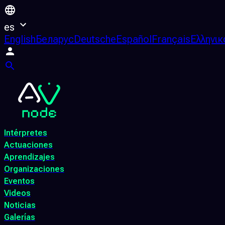
es
English
Беларус
Deutsche
Español
Français
Ελληνικ
Intérpretes
Actuaciones
Aprendizajes
Organizaciones
Eventos
Videos
Noticias
Galerías