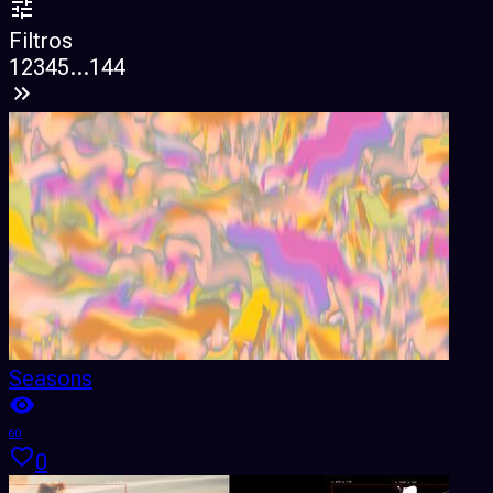
Filtros
1
2
3
4
5
...
144
Seasons
60
0