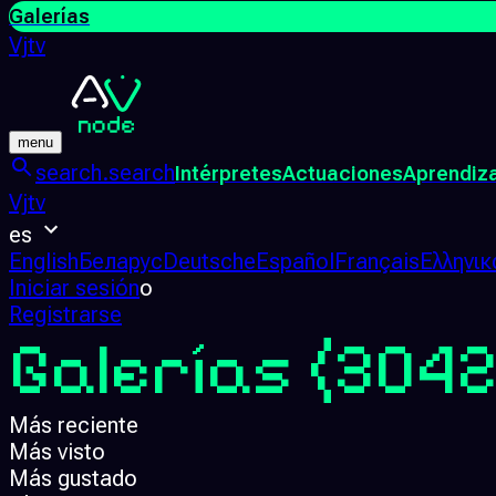
Galerías
Vjtv
menu
search.search
Intérpretes
Actuaciones
Aprendiz
Vjtv
es
English
Беларус
Deutsche
Español
Français
Ελληνικ
Iniciar sesión
o
Registrarse
Galerías
(3042
Más reciente
Más visto
Más gustado