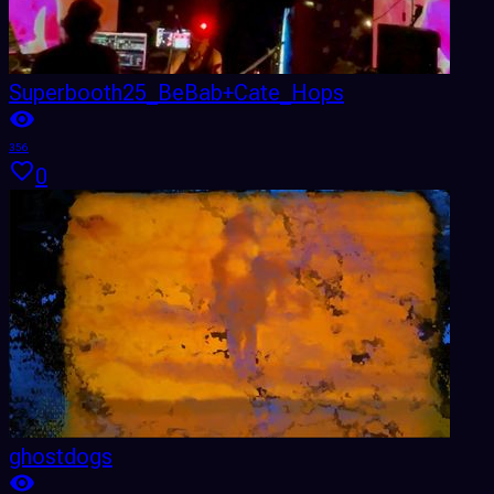
Superbooth25_BeBab+Cate_Hops
356
0
ghostdogs