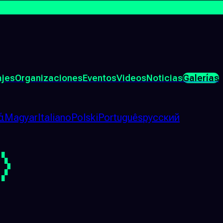
ajes
Organizaciones
Eventos
Videos
Noticias
Galerías
ά
Magyar
Italiano
Polski
Português
русский
)