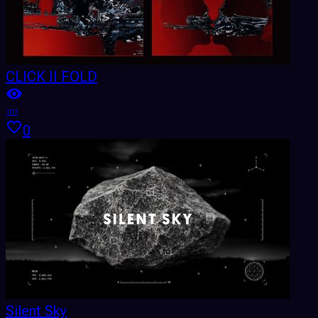
CLICK II FOLD
107
0
Silent Sky