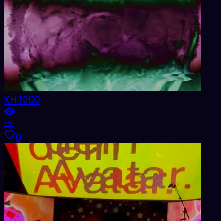
XH12D2
369
0