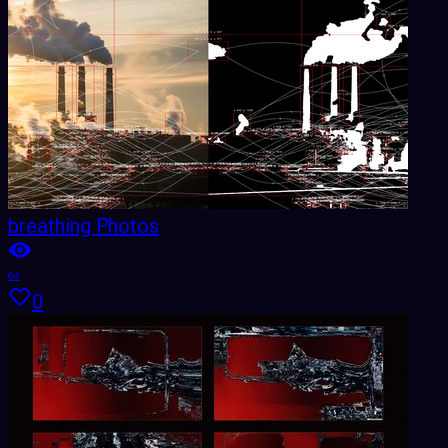
breathing Photos
64
0