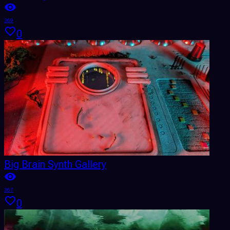
369
0
Big Brain Synth Gallery
367
0