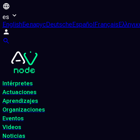
es
English
Беларус
Deutsche
Español
Français
Ελληνικ
Intérpretes
Actuaciones
Aprendizajes
Organizaciones
Eventos
Videos
Noticias