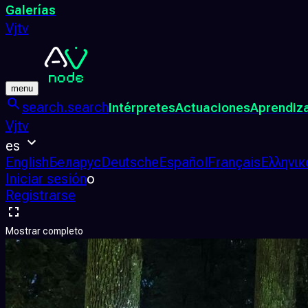
Galerías
Vjtv
menu
search.search
Intérpretes
Actuaciones
Aprendiz
Vjtv
es
English
Беларус
Deutsche
Español
Français
Ελληνικ
Iniciar sesión
o
Registrarse
Mostrar completo