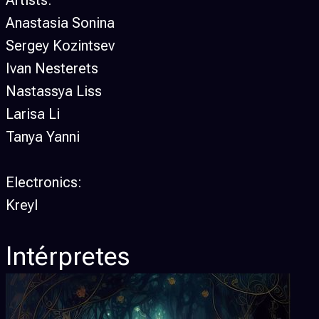
Artists:
Anastasia Sonina
Sergey Kozintsev
Ivan Nesterets
Nastassya Liss
Larisa Li
Tanya Yanni
Electronics:
Kreyl
Intérpretes