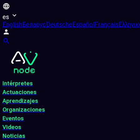
es
English
Беларус
Deutsche
Español
Français
Ελληνικ
Intérpretes
Actuaciones
Aprendizajes
Organizaciones
Eventos
Videos
Noticias