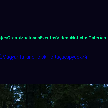
ajes
Organizaciones
Eventos
Videos
Noticias
Galerías
ά
Magyar
Italiano
Polski
Português
русский