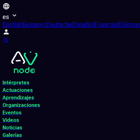
es
English
Беларус
Deutsche
Español
Français
Ελληνικ
Intérpretes
Actuaciones
Aprendizajes
Organizaciones
Eventos
Videos
Noticias
Galerías