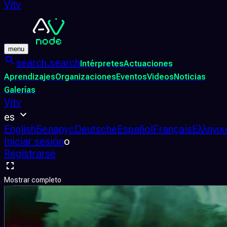
Vjtv
menu
search.search
Intérpretes
Actuaciones
Aprendizajes
Organizaciones
Eventos
Videos
Noticias
Galerías
Vjtv
es
English
Беларус
Deutsche
Español
Français
Ελληνικ
Iniciar sesión
o
Registrarse
Mostrar completo